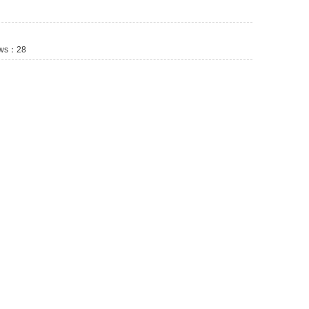
ws：
28