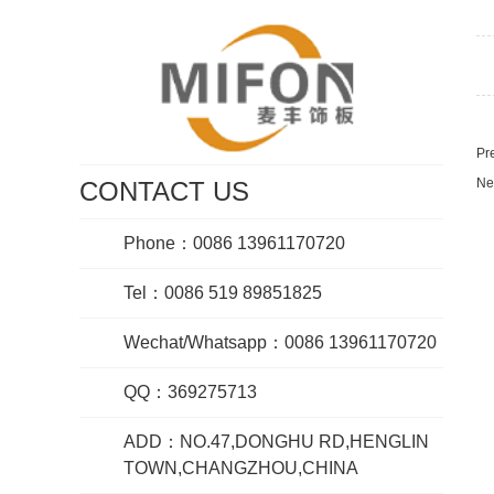
Pr
Ne
CONTACT US
Phone：0086 13961170720
Tel：0086 519 89851825
Wechat/Whatsapp：0086 13961170720
QQ：369275713
ADD：NO.47,DONGHU RD,HENGLIN
TOWN,CHANGZHOU,CHINA