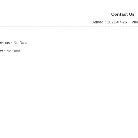
Contact Us
Added：
2021-07-26
Vie
evious：
No Data...
xt：
No Data...